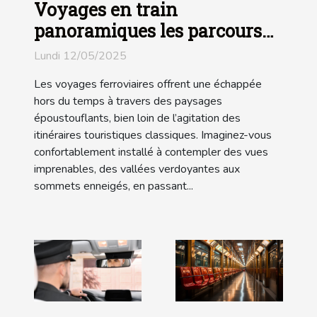
Voyages en train
panoramiques les parcours
les plus pittoresques hors des
Lundi 12/05/2025
sentiers battus
Les voyages ferroviaires offrent une échappée
hors du temps à travers des paysages
époustouflants, bien loin de l’agitation des
itinéraires touristiques classiques. Imaginez-vous
confortablement installé à contempler des vues
imprenables, des vallées verdoyantes aux
sommets enneigés, en passant...