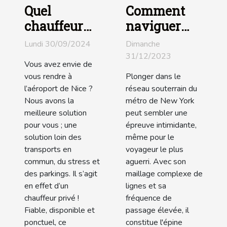
Comment
Quel
naviguer
chauffeur
dans le
privé
Dimanche
Lundi 30/09/2024
métro de
contacter à
31/12/2023
Vous avez envie de
New York :
Nice pour se
Plonger dans le
vous rendre à
conseils et
rendre à
réseau souterrain du
l’aéroport de Nice ?
astuces
l’aéroport ?
métro de New York
Nous avons la
peut sembler une
meilleure solution
épreuve intimidante,
pour vous ; une
même pour le
solution loin des
voyageur le plus
transports en
aguerri. Avec son
commun, du stress et
maillage complexe de
des parkings. Il s’agit
lignes et sa
en effet d’un
fréquence de
chauffeur privé !
passage élevée, il
Fiable, disponible et
constitue l'épine
ponctuel, ce