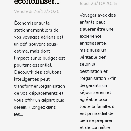
économiser
avec des
Jeudi 23/10/2025
sur le
enfants :
Vendredi 26/12/2025
Voyager avec des
stationnement
services et
enfants peut
Économiser sur le
lors de vos
facilités
s'avérer être une
stationnement lors de
voyages
expérience
vos voyages aériens est
enrichissante,
aériens ?
un défi souvent sous-
mais aussi un
estimé, mais dont
véritable défi
l'impact sur le budget est
selon la
pourtant essentiel.
destination et
Découvrir des solutions
l'organisation. Afin
intelligentes peut
de garantir un
transformer l’organisation
séjour serein et
de vos déplacements et
agréable pour
vous offrir un départ plus
toute la famille, il
serein. Plongez dans
est primordial de
les...
bien se préparer
et de connaître