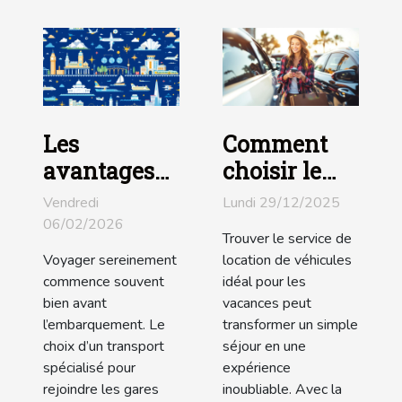
Les
Comment
avantages
choisir le
du transport
meilleur
Vendredi
Lundi 29/12/2025
spécialisé
service de
06/02/2026
Trouver le service de
vers les
location de
Voyager sereinement
location de véhicules
gares TGV et
véhicules
commence souvent
idéal pour les
aéroports
pour vos
bien avant
vacances peut
l’embarquement. Le
transformer un simple
vacances ?
choix d’un transport
séjour en une
spécialisé pour
expérience
rejoindre les gares
inoubliable. Avec la