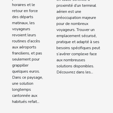
proche d'un
malins
horaires et le
proximité d’un terminal
retour en force
terminal
aérien est une
des départs
préoccupation majeure
aérien ?
matinaux, les
pour de nombreux
voyageurs
voyageurs. Trouver un
revoient leurs
emplacement sécurisé,
routines d’accès
pratique et adapté à ses
aux aéroports
besoins spécifiques peut
franciliens, et pas
s’avérer complexe face
seulement pour
aux nombreuses
grappiller
solutions disponibles.
quelques euros.
Découvrez dans les...
Dans ce paysage,
une solution
longtemps
cantonnée aux
habitués refait...