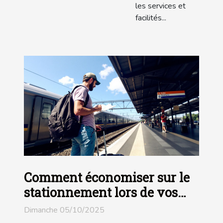
les services et
facilités...
Comment économiser sur le
stationnement lors de vos
voyages en train ?
Dimanche 05/10/2025