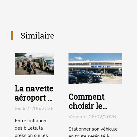
Similaire
La navette
Comment
aéroport :
choisir le
l’alliée
Jeudi 21/05/2026
meilleur
méconnue
Vendredi 06/02/2026
Entre l’inflation
stationnement
des
des billets, la
Stationner son véhicule
sécurisé
voyageurs
pression sur les
en toute sérénité à