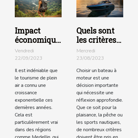
Impact
Quels sont
économique
les critères
du tourisme
de choix
Vendredi
Mercredi
de plein air
d'un bateau
22/09/2023
23/08/2023
dans la
à moteur ?
Il est indéniable que
Choisir un bateau à
région de
le tourisme de plein
moteur est une
Medellin
air a connu une
décision importante
croissance
qui nécessite une
exponentielle ces
réflexion approfondie.
dernières années.
Que ce soit pour la
Cela est
plaisance, la pêche ou
particulièrement vrai
les sports nautiques,
dans des régions
de nombreux critères
comme Medellin, qui
doivent être pris en