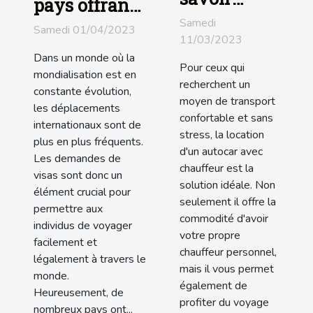
pays offrant
avant de
le plus de
Samedi
Samedi 01/04/2023
louer un
11/03/2023
visas
autocar
Dans un monde où la
électroniques
Pour ceux qui
mondialisation est en
avec
recherchent un
constante évolution,
chauffeur
moyen de transport
les déplacements
confortable et sans
internationaux sont de
stress, la location
plus en plus fréquents.
d'un autocar avec
Les demandes de
chauffeur est la
visas sont donc un
solution idéale. Non
élément crucial pour
seulement il offre la
permettre aux
commodité d'avoir
individus de voyager
votre propre
facilement et
chauffeur personnel,
légalement à travers le
mais il vous permet
monde.
également de
Heureusement, de
profiter du voyage
nombreux pays ont...