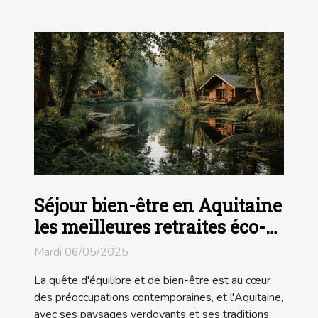
Séjour bien-être en Aquitaine
les meilleures retraites éco-
responsables
Mardi 06/05/2025
La quête d'équilibre et de bien-être est au cœur
des préoccupations contemporaines, et l'Aquitaine,
avec ses paysages verdoyants et ses traditions