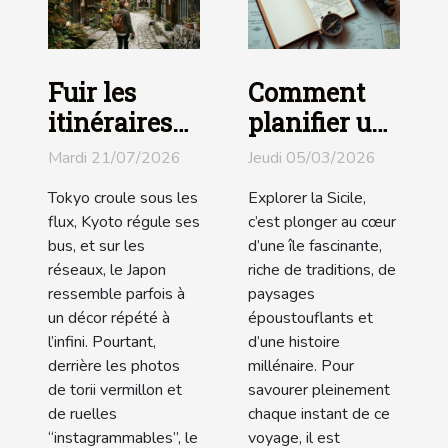
Fuir les
Comment
itinéraires
planifier un
battus,
itinéraire
Mardi 21/07/2026
Jeudi 05/03/2026
révéler le
parfait pour
Tokyo croule sous les
Explorer la Sicile,
vrai visage
découvrir la
flux, Kyoto régule ses
c’est plonger au cœur
des
Sicile ?
bus, et sur les
d’une île fascinante,
destinations
réseaux, le Japon
riche de traditions, de
ressemble parfois à
paysages
japonaises
un décor répété à
époustouflants et
l’infini. Pourtant,
d’une histoire
derrière les photos
millénaire. Pour
de torii vermillon et
savourer pleinement
de ruelles
chaque instant de ce
“instagrammables”, le
voyage, il est