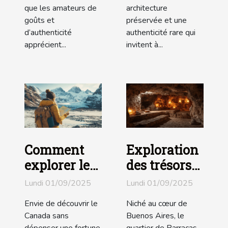
que les amateurs de
architecture
goûts et
préservée et une
d’authenticité
authenticité rare qui
apprécient...
invitent à...
Comment
Exploration
explorer le
des trésors
Canada sans
cachés de
Lundi 01/09/2025
Lundi 01/09/2025
se ruiner ?
Barracas :
Envie de découvrir le
Niché au cœur de
Que
Canada sans
Buenos Aires, le
découvrir ?
dépenser une fortune
quartier de Barracas