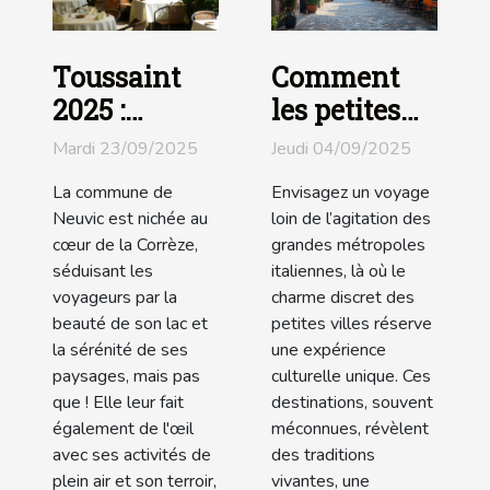
Toussaint
Comment
2025 :
les petites
profitez des
villes
Mardi 23/09/2025
Jeudi 04/09/2025
offres de
italiennes
La commune de
Envisagez un voyage
l’Hôtel du
façonnent
Neuvic est nichée au
loin de l’agitation des
Lac de
l'expérience
cœur de la Corrèze,
grandes métropoles
Neuvic,
culturelle ?
séduisant les
italiennes, là où le
voyageurs par la
charme discret des
classé Logis
beauté de son lac et
petites villes réserve
de France !
la sérénité de ses
une expérience
paysages, mais pas
culturelle unique. Ces
que ! Elle leur fait
destinations, souvent
également de l'œil
méconnues, révèlent
avec ses activités de
des traditions
plein air et son terroir,
vivantes, une